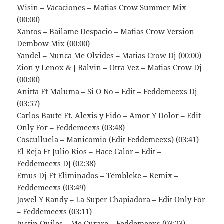
Wisin – Vacaciones – Matias Crow Summer Mix
(00:00)
Xantos – Bailame Despacio – Matias Crow Version
Dembow Mix (00:00)
Yandel – Nunca Me Olvides – Matias Crow Dj (00:00)
Zion y Lenox & J Balvin – Otra Vez – Matias Crow Dj
(00:00)
Anitta Ft Maluma – Si O No – Edit – Feddemeexs Dj
(03:57)
Carlos Baute Ft. Alexis y Fido – Amor Y Dolor – Edit
Only For – Feddemeexs (03:48)
Cosculluela – Manicomio (Edit Feddemeexs) (03:41)
El Reja Ft Julio Rios – Hace Calor – Edit –
Feddemeexs DJ (02:38)
Emus Dj Ft Eliminados – Tembleke – Remix –
Feddemeexs (03:49)
Jowel Y Randy – La Super Chapiadora – Edit Only For
– Feddemeexs (03:11)
Justin Quiles – Me Curare – Feddemeexs (03:23)