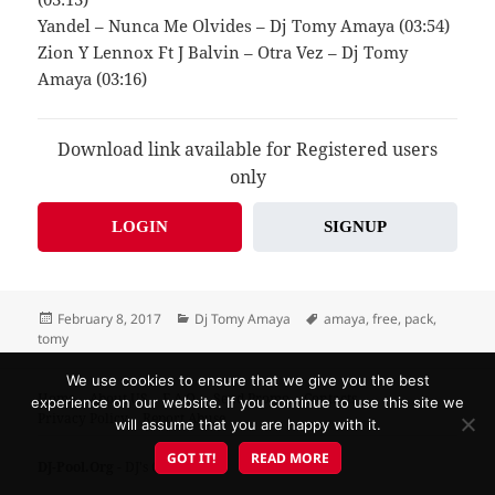
Yandel – Nunca Me Olvides – Dj Tomy Amaya (03:54)
Zion Y Lennox Ft J Balvin – Otra Vez – Dj Tomy
Amaya (03:16)
Download link available for Registered users
only
LOGIN
SIGNUP
Posted
Categories
Tags
February 8, 2017
Dj Tomy Amaya
amaya
,
free
,
pack
,
on
tomy
We use cookies to ensure that we give you the best
Home
About US
F.A.Q.
Send Promo
Contacts
experience on our website. If you continue to use this site we
Privacy Policy
Report Abuse
will assume that you are happy with it.
GOT IT!
READ MORE
DJ-Pool.Org
- DJ's Choice!