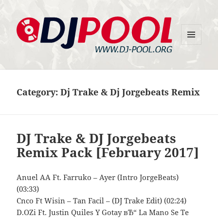
MENU
DJ-Pool.Org
AND
WIDGETS
Category:
Dj Trake & Dj Jorgebeats Remix
DJ Trake & DJ Jorgebeats
Remix Pack [February 2017]
Anuel AA Ft. Farruko – Ayer (Intro JorgeBeats)
(03:33)
Cnco Ft Wisin – Tan Facil – (DJ Trake Edit) (02:24)
D.OZi Ft. Justin Quiles Y Gotay вЂ“ La Mano Se Te